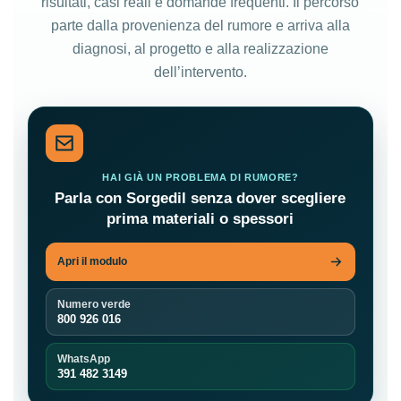
risultati, casi reali e domande frequenti. Il percorso
parte dalla provenienza del rumore e arriva alla
diagnosi, al progetto e alla realizzazione
dell’intervento.
HAI GIÀ UN PROBLEMA DI RUMORE?
Parla con Sorgedil senza dover scegliere
prima materiali o spessori
Apri il modulo
Numero verde
800 926 016
WhatsApp
391 482 3149