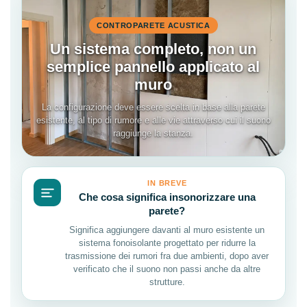
CONTROPARETE ACUSTICA
Un sistema completo, non un
semplice pannello applicato al
muro
La configurazione deve essere scelta in base alla parete
esistente, al tipo di rumore e alle vie attraverso cui il suono
raggiunge la stanza.
IN BREVE
Che cosa significa insonorizzare una
parete?
Significa aggiungere davanti al muro esistente un
sistema fonoisolante progettato per ridurre la
trasmissione dei rumori fra due ambienti, dopo aver
verificato che il suono non passi anche da altre
strutture.