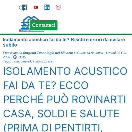
Vai ai contenuti
Pagina Contatti
Chiama Sorgedil
Salta menù
Contattaci
Isolamento acustico fai da te? Rischi e errori da evitare
subito
Pubblicato da
Sorgedil Tecnologia del Silenzio
in
Curiosità Acustica
· Lunedì 09 Giu
2025 ·
21:45
Tags:
casa
,
pannelli
,
insonorizzare
ISOLAMENTO ACUSTICO
FAI DA TE? ECCO
PERCHÉ PUÒ ROVINARTI
CASA, SOLDI E SALUTE
(PRIMA DI PENTIRTI,