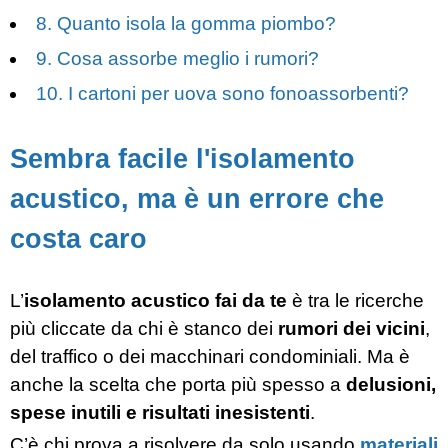
8. Quanto isola la gomma piombo?
9. Cosa assorbe meglio i rumori?
10. I cartoni per uova sono fonoassorbenti?
Sembra facile l'isolamento
acustico, ma è un errore che
costa caro
L’
isolamento acustico fai da te
è tra le ricerche
più cliccate da chi è stanco dei
rumori dei vicini
,
del traffico o dei macchinari condominiali. Ma è
anche la scelta che porta più spesso a
delusioni,
spese inutili e risultati inesistenti
.
C’è chi prova a risolvere da solo usando
materiali