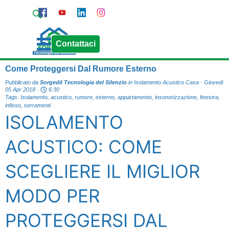
Vai ai contenuti
Pagina Contatti
Chiama Sorgedil
Salta menù
Contattaci
Come Proteggersi Dal Rumore Esterno
Pubblicato da
Sorgedil Tecnologia del Silenzio
in
Isolamento Acustico Casa
· Giovedì
05 Apr 2018 ·
6:30
Tags:
Isolamento
,
acustico
,
rumore
,
esterno
,
appartamento
,
insonorizzazione
,
finestra
,
infisso
,
serramenti
ISOLAMENTO
ACUSTICO: COME
SCEGLIERE IL MIGLIOR
MODO PER
PROTEGGERSI DAL