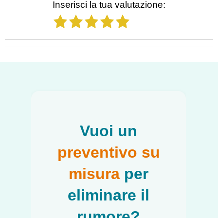
Inserisci la tua valutazione:
1
2
3
4
5
Salta blocco
Vuoi un
preventivo su
misura
per
eliminare il
rumore?