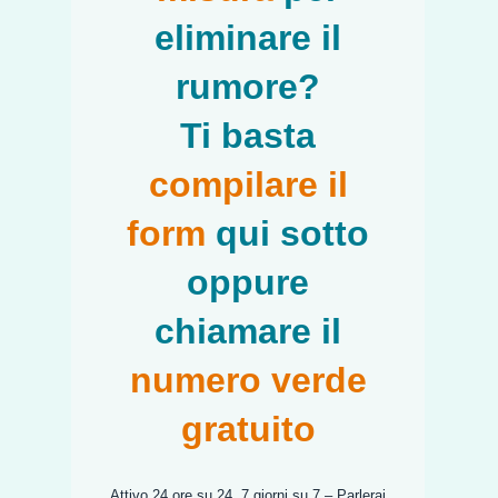
eliminare il
rumore?
Ti basta
compilare il
form
qui sotto
oppure
chiamare il
numero verde
gratuito
Attivo 24 ore su 24, 7 giorni su 7 – Parlerai