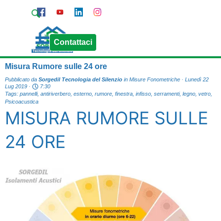
Vai ai contenuti
Pagina Contatti
Chiama Sorgedil
Salta menù
Contattaci
Misura Rumore sulle 24 ore
Pubblicato da
Sorgedil Tecnologia del Silenzio
in
Misure Fonometriche
· Lunedì 22
Lug 2019 ·
7:30
Tags:
pannelli
,
antiriverbero
,
esterno
,
rumore
,
finestra
,
infisso
,
serramenti
,
legno
,
vetro
,
Psicoacustica
MISURA RUMORE SULLE
24 ORE