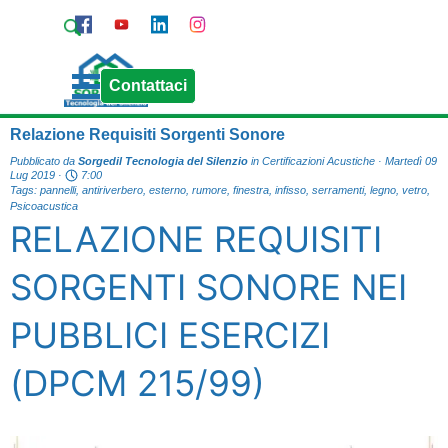
Vai ai contenuti
Pagina Contatti
Chiama Sorgedil
Salta menù
Contattaci
Relazione Requisiti Sorgenti Sonore
Pubblicato da
Sorgedil Tecnologia del Silenzio
in
Certificazioni Acustiche
· Martedì 09
Lug 2019 ·
7:00
Tags:
pannelli
,
antiriverbero
,
esterno
,
rumore
,
finestra
,
infisso
,
serramenti
,
legno
,
vetro
,
Psicoacustica
RELAZIONE REQUISITI
SORGENTI SONORE NEI
PUBBLICI ESERCIZI
(DPCM 215/99)