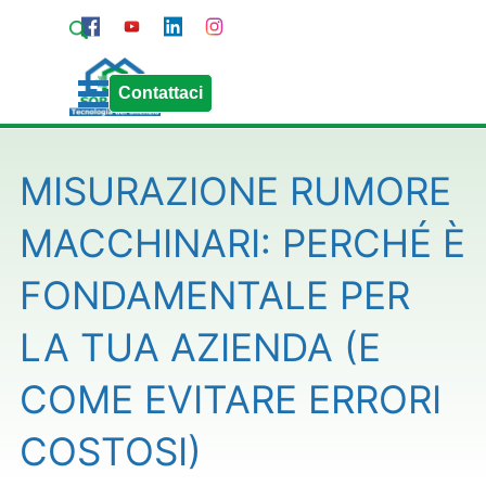
Vai ai contenuti
Pagina Contatti
Chiama Sorgedil
Salta menù
Contattaci
MISURAZIONE RUMORE
MACCHINARI: PERCHÉ È
FONDAMENTALE PER
LA TUA AZIENDA (E
COME EVITARE ERRORI
COSTOSI)