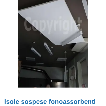
Isole sospese fonoassorbenti