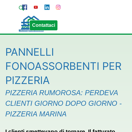
Vai ai contenuti
Pagina Contatti
Chiama Sorgedil
Salta menù
Contattaci
PANNELLI
FONOASSORBENTI PER
PIZZERIA
PIZZERIA RUMOROSA: PERDEVA
CLIENTI GIORNO DOPO GIORNO -
PIZZERIA MARINA
I clienti smettevano di tornare. Il fatturato